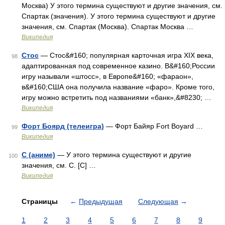
Москва) У этого термина существуют и другие значения, см.
Спартак (значения). У этого термина существуют и другие
значения, см. Спартак (Москва). Спартак Москва …
Википедия
Стос
— Стос&#160; популярная карточная игра XIX века,
98
адаптированная под современное казино. В&#160;России
игру называли «штосс», в Европе&#160; «фараон»,
в&#160;США она получила название «фаро». Кроме того,
игру можно встретить под названиями «банк»,&#8230; …
Википедия
Форт Боярд (телеигра)
— Форт Байяр Fort Boyard …
99
Википедия
C (аниме)
— У этого термина существуют и другие
100
значения, см. C. [C] …
Википедия
Страницы
←
Предыдущая
Следующая
→
1
2
3
4
5
6
7
8
9